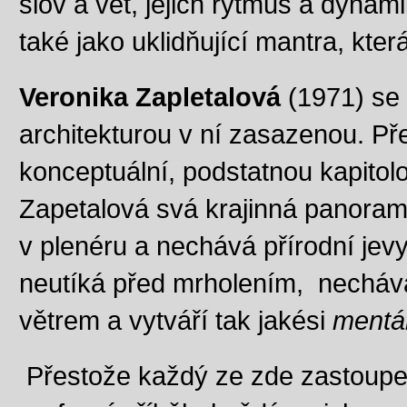
slov a vět, jejich rytmus a dynami
také jako uklidňující mantra, kte
Veronika Zapletalová
(1971) se 
architekturou v ní zasazenou. Pře
konceptuální, podstatnou kapitolo
Zapetalová svá krajinná panoram
v plenéru a nechává přírodní jev
neutíká před mrholením, nechává 
větrem a vytváří tak jakési
mentál
Přestože každý ze zde zastoupen