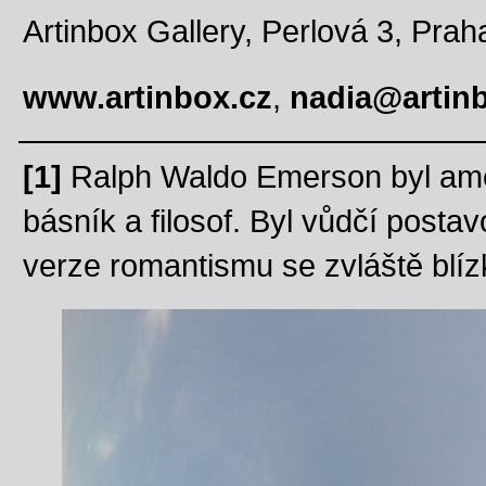
Artinbox Gallery, Perlová 3, Prah
www.artinbox.cz
,
nadia@artin
[1]
Ralph Waldo Emerson byl amer
básník a filosof. Byl vůdčí posta
verze romantismu se zvláště blí