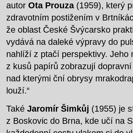
autor
Ota Prouza
(1959), který p
zdravotním postižením v Brtníká
že oblast České Švýcarsko prakti
vydává na daleké výpravy do puls
nahlíží z ptačí perspektivy. Je
z kusů papírů zobrazují dopravní u
nad kterými ční obrysy mrakodra
louží.“
Také
Jaromír Šimkůj
(1955) je s
z Boskovic do Brna, kde učí na 
každodenní cesty vlakem si do v