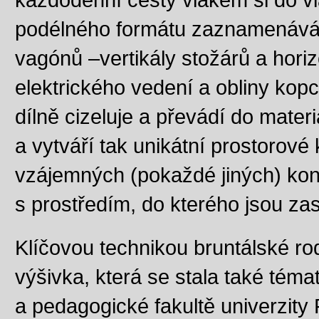
podélného formátu zaznamenává s
vagónů –vertikály stožárů a horiz
elektrického vedení a obliny kop
dílně cizeluje a převádí do mater
a vytváří tak unikátní prostorové 
vzájemných (pokaždé jiných) kons
s prostředím, do kterého jsou z
Klíčovou technikou bruntálské r
výšivka, která se stala také témat
a pedagogické fakultě univerzity 