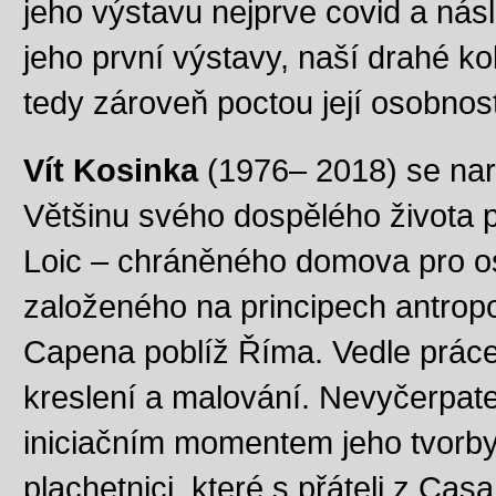
jeho výstavu nejprve covid a ná
jeho první výstavy, naší drahé ko
tedy zároveň poctou její osobnost
Vít Kosinka
(1976– 2018) se nar
Většinu svého dospělého života p
Loic – chráněného domova pro o
založeného na principech antropo
Capena poblíž Říma. Vedle práce 
kreslení a malování. Nevyčerpat
iniciačním momentem jeho tvorby 
plachetnici, které s přáteli z Cas