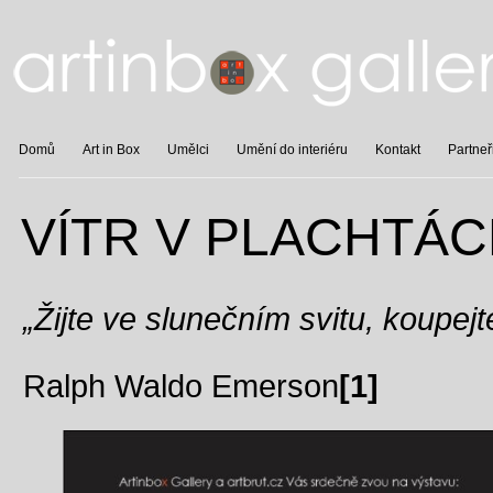
Domů
Art in Box
Umělci
Umění do interiéru
Kontakt
Partneř
VÍTR V PLACHTÁ
„Žijte ve slunečním svitu, koupej
Ralph Waldo Emerson
[1]