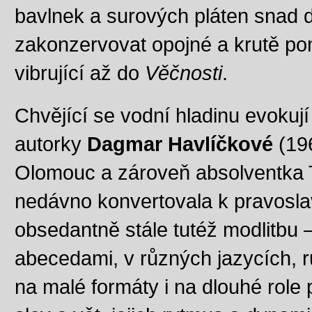
bavlnek a surových pláten snad 
zakonzervovat opojné a krutě pom
vibrující až do
Věčnosti
.
Chvějící se vodní hladinu evokují
autorky
Dagmar Havlíčkové
(19
Olomouc a zároveň absolventka Te
nedávno konvertovala k pravosla
obsedantně stále tutéž modlitbu 
abecedami, v různých jazycích, 
na malé formáty i na dlouhé role 