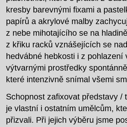
kresby barevnými fixami a pastel
papírů a akrylové malby zachycuj
z nebe mihotajícího se na hladin
z křiku racků vznášejících se na
hedvábné hebkosti i z pohlazení
výtvarnými prostředky spontánně
které intenzivně snímal všemi smy
Schopnost zafixovat představy /
je vlastní i ostatním umělcům, k
přizvali. Při jejich výběru jsme po