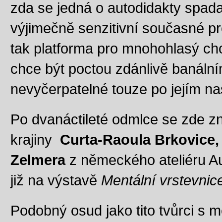
zda se jedná o autodidakty spadaj
výjimečně senzitivní současné pr
tak platforma pro mnohohlasý cho
chce být poctou zdánlivě banální
nevyčerpatelné touze po jejím na
Po dvanáctileté odmlce se zde zn
krajiny
Curta-Raoula Brkovice,
Zelmera
z německého ateliéru Aug
již na výstavě
Mentální vrstevnic
Podobný osud jako tito tvůrci s 