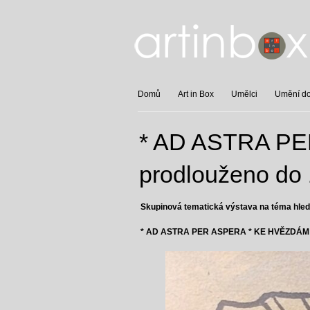
Domů
Art in Box
Umělci
Umění do 
* AD ASTRA P
prodlouženo do 
Skupinová tematická výstava na téma hledán
* AD ASTRA PER ASPERA * KE HVĚZDÁM