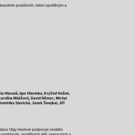
dravotním postižením, lidem opuštěným a
a Hlavatá, Igor Hlavinka, Kryštof Hošek,
Karolína Mitášová, David Němec, Michal
ominika Slavická, Janek Šmejkal, Jiří
adace Olgy Havlové podporuje nestátní
ním postižením, opuštěných dětí, nemocných a