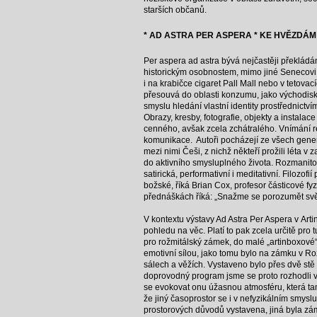
starších občanů.
* AD ASTRA PER ASPERA * KE HVĚZDÁM
Per aspera ad astra bývá nejčastěji překládán
historickým osobnostem, mimo jiné Senecovi. P
i na krabičce cigaret Pall Mall nebo v tetova
přesouvá do oblasti konzumu, jako východisk
smyslu hledání vlastní identity prostřednict
Obrazy, kresby, fotografie, objekty a instalac
cenného, avšak zcela zchátralého. Vnímání rea
komunikace. Autoři pocházejí ze všech genera
mezi nimi Češi, z nichž někteří prožili léta v 
do aktivního smysluplného života. Rozmanitost 
satirická, performativní i meditativní. Filozo
božské, říká Brian Cox, profesor částicové f
přednáškách říká: „Snažme se porozumět světu 
V kontextu výstavy Ad Astra Per Aspera v Ar
pohledu na věc. Platí to pak zcela určitě pro
pro rožmitálský zámek, do malé „artinboxové“
emotivní sílou, jako tomu bylo na zámku v R
sálech a věžích. Vystaveno bylo přes dvě stě
doprovodný program jsme se proto rozhodli v
se evokovat onu úžasnou atmosféru, která ta
že jiný časoprostor se i v nefyzikálním smyslu
prostorových důvodů vystavena, jiná byla zám