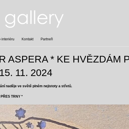
interiéru
Kontakt
Partneři
ER ASPERA * KE HVĚZDÁM 
15. 11. 2024
í naděje ve světě plném nejistoty a střetů.
 PŘES TRNY *