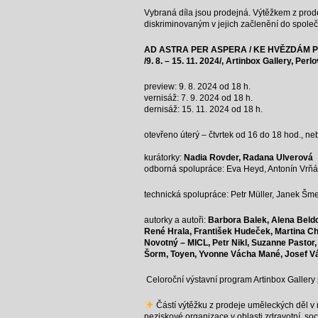
Vybraná díla jsou prodejná. Výtěžkem z pro
diskriminovaným v jejich začlenění do společ
AD ASTRA PER ASPERA / KE HVĚZDÁM 
/9. 8. – 15. 11. 2024/, Artinbox Gallery, Perl
preview: 9. 8. 2024 od 18 h.
vernisáž: 7. 9. 2024 od 18 h.
dernisáž: 15. 11. 2024 od 18 h.
otevřeno úterý – čtvrtek od 16 do 18 hod., n
kurátorky:
Nadia Rovder, Radana Ulverová
odborná spolupráce: Eva Heyd, Antonín Vrň
technická spolupráce: Petr Müller, Janek Šme
autorky a autoři:
Barbora Balek, Alena Beldo
René Hrala, František Hudeček, Martina Ch
Novotný – MICL, Petr Nikl, Suzanne Pastor
Šorm, Toyen, Yvonne Vácha Mané, Josef Vá
Celoroční výstavní program Artinbox Gallery 
Částí výtěžku z prodeje uměleckých děl v
neziskové organizace v oblasti zdravotní, so