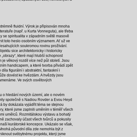
extrémně fluidní. Výrok je připisován mnoha
teratuře (např. u Kurta Vonneguta), ale třeba
kdy se spiritualita v západním světě masově
nit toto heslo osobním významem. Ať už ve
přesahujících soukromou rovinu prožívání.
jektu sice architektonicky i historicky
e „obrazy“, které mají hlubší schopnost
e věkový rozdíl více než půl století. Jsou
avotním handicapem, a které tvorba přivádí zpět
la figurální i abstraktní, fantaskní i
ás může dovést ke hvězdám. A hvězdy jsou
 znamenáme. Ve svých osvětových
ou o hledání nových území, ale o novém
pravily společně s Nadiou Rovder a Evou Heyd
á by dokázala vyjádřit téma se stejnou
y, které jsme zaplnili uměním v téměř všech
osmi umělců. Rozmitálskou výstavu a bohatý
ně zachovaly účast všech tvůrců a pokusily
sů naší kurátorské koncepce. Ukázalo se však,
eň. Mnohá původní díla zde nemohla být z
niknout svébytnému projektu, který jsme