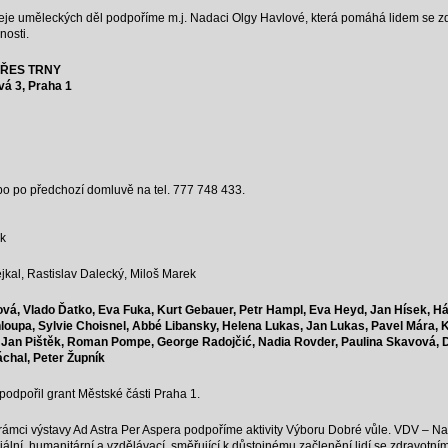
deje uměleckých děl podpoříme m.j. Nadaci Olgy Havlové, která pomáhá lidem se z
nosti.
PŘES TRNY
ová 3, Praha 1
ebo po předchozí domluvě na tel. 777 748 433.
ák
jkal, Rastislav Dalecký, Miloš Marek
vá, Vlado Ďatko, Eva Fuka, Kurt Gebauer, Petr Hampl, Eva Heyd, Jan Hísek, Hát
loupa, Sylvie Choisnel, Abbé Libansky, Helena Lukas, Jan Lukas, Pavel Mára, 
, Jan Pištěk, Roman Pompe, George Radojčić, Nadia Rovder, Paulina Skavová, D
chal, Peter Župník
podpořil grant Městské části Praha 1.
 rámci výstavy Ad Astra Per Aspera podpoříme aktivity Výboru Dobré vůle. VDV – N
ciální, humanitární a vzdělávací, směřující k důstojnému začlenění lidí se zdravot