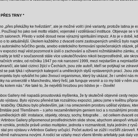
 PŘES TRNY *
o „přes překážky ke hvězdám“, ale je možné volit i jiné varianty, protože latina je 
oužívají ho jako své motto vládní, vojenské i vzdělávací instituce. Objevuje se v li
cích salonech. Přesto v sobě dosud nese výrazný spirituální impulz. A to je v době, 
o o to aktuálnější. Úkolem každého z dvaceti osmi zastoupených umělců bylo napl
vím autorského tvůrčího gesta, anebo estetického formování společenských otázek, 
e v expozici mají vést pozornost k úsilí o zachování a oživení rožmitálského zámku, ob
lity je totiž v současnosti stále více uskutečňováno nikoli bezprostředně, ale skrz
čních vrstev, od ročníku 1947 po rok narození 1999, mezi nejstarším a nejmladším j
zahraničí, ale také cizinci žijící v Čechách, jsou zde autoři, kteří se potýkají se zdr
se pak týká i výtvarných kategorií a uměleckých stylů vystavených prací. Jsou zde dí
fií projektu bylo vytvářet ho jako živoucí organismus, který by ukázal, že i umění n
yziky na univerzitě v Manchestru, který řeší, jak funguje vesmír a co my lidé v něm
kolem nás.“ Ale také to, že největší hrozbou pro lidstvo je – člověk!
tinbox Gallery mě napadá proustovská myšlenka, že ty skutečně objevné cesty nejs
 tuto výstavu. Bylo výzvou přenést tak rozsáhlou expozici, jakou jsme v květnu při
 krabičky. Otázkou bylo především, jak i na omezeném prostoru udělat výstavu, kter
ožmitále pod Třemšínem – s jeho nezaměnitelným geniem loci a s rozsáhlými prostor
 uměleckých děl: instalace, objekty, obrazy, sochy, fotografie… od celkem dvaceti 
 Artinbox Gallery připomenout prostřednictvím slide show, abychom alespoň virtuál
m vznikla, protože právě
unitas multiplex
, jednota v rozmanitosti, byla jedním z ry
 stal pro výstavu v Artinbox Gallery určující. Počet autorů se zúžil i rozšířil zárov
ěrně nahrazena novými. A rodící se vztahy mezi všemi těmito artefakty pak daly vz