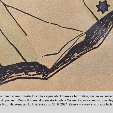
d Třemšínem, z místa, kde žila a vyrůstala Johanka z Rožmitálu, manželka českého 
 do podzemí Domu V Kisně, do pražské Artinbox Gallery. Expozice autorů: Eva Hey
ožmitálském zámku k vidění až do 30. 9. 2024. Zámek má otevřeno o sobotách 1