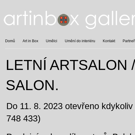
Domů
Art in Box
Umělci
Umění do interiéru
Kontakt
Partneř
LETNÍ ARTSALON 
SALON.
Do 11. 8. 2023 otevřeno kdykoliv
748 433)