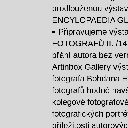
prodlouženou výstav
ENCYLOPAEDIA G
Připravujeme výs
FOTOGRAFŮ II. /14. 
přání autora bez ve
Artinbox Gallery vý
fotografa Bohdana H
fotografů hodně navšt
kolegové fotografové
fotografických portr
příležitosti autorový