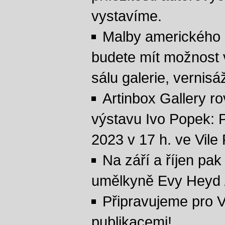
vystavíme.
Malby amerického a
budete mít možnost v
sálu galerie, vernisá
Artinbox Gallery r
výstavu Ivo Popek: P
2023 v 17 h. ve Vile
Na září a říjen pa
umělkyně Evy Heyd /
Připravujeme pro 
publikacemi!