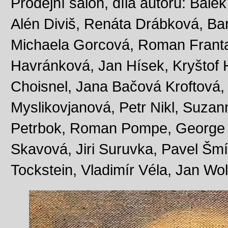
Prodejní salon, díla autorů: Bale
Alén Diviš, Renáta Drábková, Ba
Michaela Gorcová, Roman Franta,
Havránková, Jan Hísek, Kryštof 
Choisnel, Jana Bačová Kroftová,
Myslikovjanová, Petr Nikl, Suzann
Petrbok, Roman Pompe, George 
Skavová, Jiri Suruvka, Pavel Šmí
Tockstein, Vladimír Véla, Jan Wo