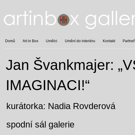
Domů
Art in Box
Umělci
Umění do interiéru
Kontakt
Partneř
Jan Švankmajer: 
IMAGINACI!“
kurátorka: Nadia Rovderová
spodní sál galerie