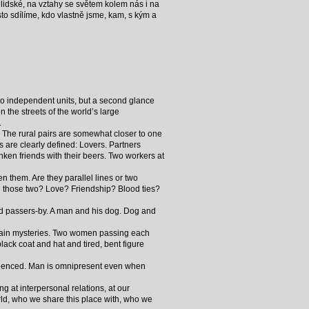
lidské, na vztahy se světem kolem nás i na
to sdílíme, kdo vlastně jsme, kam, s kým a
wo independent units, but a second glance
 the streets of the world’s large
.
. The rural pairs are somewhat closer to one
s are clearly defined: Lovers. Partners
unken friends with their beers. Two workers at
n them. Are they parallel lines or two
en those two? Love? Friendship? Blood ties?
and passers-by. A man and his dog. Dog and
ontain mysteries. Two women passing each
ack coat and hat and tired, bent figure
perienced. Man is omnipresent even when
 at interpersonal relations, at our
rld, who we share this place with, who we