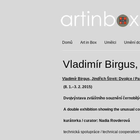
Domů
Art in Box
Umělci
Umění do 
Vladimír Birgus, 
Vladimír Birgus, Jindřich Štreit: Dvojice / Pa
(8. 1.–3. 2. 2015)
Dvojvýstava zvláštního souznění černobílýc
A double exhibition showing the unusual co
kurátorka / curator: Nadia Rovderová
technická spolupráce / technical cooperatio