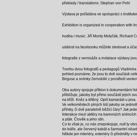
překlady / translations: Stephan von Pohl
Výstava je pořádána ve spolupráci s Instituten
Exhibition is organized in cooperation with In
hudba / music: Jiří Monty Motyčák, Richard C
událost na facebooku můžete sledovat a účast
fotografie z vernisáže a instalace výstavy
Tvorbu dvou fotografů a pedagogů Vladimíra B
pohled poznáme, že jsou to dvě součásti cel
Birguse a snímky černobílé z prostředí venko
Oba autory spojuje příklon k dokumentární foto
přibližuje, jakoby byl přímo součástí jejich s
na kříži. Kněz a křtěný. Opilí kamarádi u p
Ve velkoměstech plných lidí jakoby se jednotl
přímky, či dvě paralelně běžící čáry? Jak je
Interakce mezi aktéry na barevných snímcích
a pták. Člověk a jeho stín.
Co to však je, co nás znepokojuje, nutí ty ob
do tváře, ale červený kabát a šarmantní silue
Někde jen interiéry, exteriéry či předměty v n