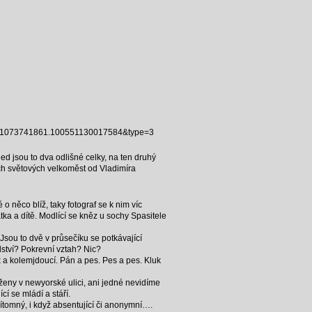
5364.1073741861.100551130017584&type=3
d jsou to dva odlišné celky, na ten druhý
ch světových velkoměst od Vladimíra
o něco blíž, taky fotograf se k nim víc
tka a dítě. Modlící se kněz u sochy Spasitele
Jsou to dvě v průsečíku se potkávající
lství? Pokrevní vztah? Nic?
a kolemjdoucí. Pán a pes. Pes a pes. Kluk
e ženy v newyorské ulici, ani jedné nevidíme
í se mládí a stáří.
přítomný, i když absentující či anonymní….