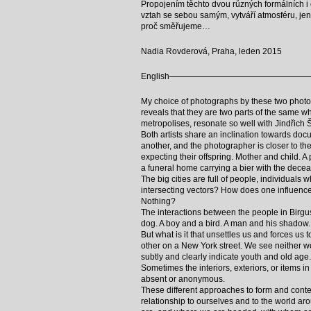
Propojením těchto dvou různých formálních i 
vztah se sebou samým, vytváří atmosféru, jenž
proč směřujeme…
Nadia Rovderová, Praha, leden 2015
English—————————————————
My choice of photographs by these two photog
reveals that they are two parts of the same wh
metropolises, resonate so well with Jindřich
Both artists share an inclination towards doc
another, and the photographer is closer to the
expecting their offspring. Mother and child. A
a funeral home carrying a bier with the dec
The big cities are full of people, individuals
intersecting vectors? How does one influence
Nothing?
The interactions between the people in Birgus
dog. A boy and a bird. A man and his shadow.
But what is it that unsettles us and forces 
other on a New York street. We see neither w
subtly and clearly indicate youth and old age.
Sometimes the interiors, exteriors, or items
absent or anonymous.
These different approaches to form and conten
relationship to ourselves and to the world ar