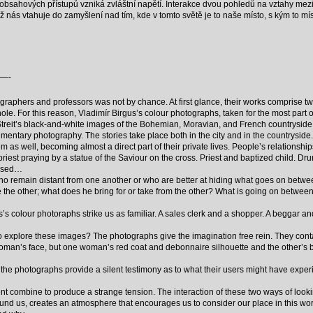
obsahových přístupů vzniká zvláštní napětí. Interakce dvou pohledů na vztahy mezi
 nás vtahuje do zamyšlení nad tím, kde v tomto světě je to naše místo, s kým to mís
—-
raphers and professors was not by chance. At first glance, their works comprise t
ole. For this reason, Vladimír Birgus’s colour photographs, taken for the most part on
 Štreit’s black-and-white images of the Bohemian, Moravian, and French countryside
umentary photography. The stories take place both in the city and in the countryside
m as well, becoming almost a direct part of their private lives. People’s relationship
 priest praying by a statue of the Saviour on the cross. Priest and baptized child. Dr
eased…
 who remain distant from one another or who are better at hiding what goes on betwee
 the other; what does he bring for or take from the other? What is going on betwe
’s colour photoraphs strike us as familiar. A sales clerk and a shopper. A beggar 
us to explore these images? The photographs give the imagination free rein. They c
oman’s face, but one woman’s red coat and debonnaire silhouette and the other’s bl
 in the photographs provide a silent testimony as to what their users might have ex
t combine to produce a strange tension. The interaction of these two ways of looking
ound us, creates an atmosphere that encourages us to consider our place in this wo