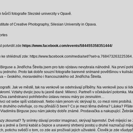
 tvůrčí fotografie Slezské univerzity v Opavě.
stitute of Creative Photography, Silesian University in Opava.
ortes
 potvrdit zde:
https://www.facebook.com/events/584455358351444/
 jsou ke shlédnutí zde: https://www.facebook.com/media/set/?set=a.76847326322
irguse a Jindřicha Štreita jsem pro tuto výstavu nevybrala náhodně. Na první pohle
ku jednoho. Proto tak dobře souzní fotografie barevné snímané povětšinou v kulisá
va – českého, moravského i francouzského od Jindřicha Štreita.
grafii. Jak ve městě, tak na venkově se odehrávají příběhy. Na venkově jsou si lidé 
oukromí. Vztahy dvojic jsou tu jasně dané: Milenci. Partneři v očekávání potomka. Ma
iva. Dva zaměstnanci pohřebního ústavu nesou máry po zesnulém…
ivci od sebe spíš vzdalovali. Nebo nám jenom víc skrývají to, co mezi nimi probíhá. 
den druhého ovlivňuje, co mu přináší či bere? Co je mezi těma dvěma? Láska? Přáte
 Vladimíra Birguse jsou nám jakoby dobře známé. Prodavačka a nakupující. Žebrák 
razy zkoumat? Ty snímky dávají prostor imaginaci, skrývají tajemství. Dvě míjející s
ta u jedné a černý kabát a čepice a unavený shrbený postoj u druhé naznačují míjejíc
ich, potichu svědčí o tom, co zde asi prožívali jejich uživatelé. Člověk je zde všudy