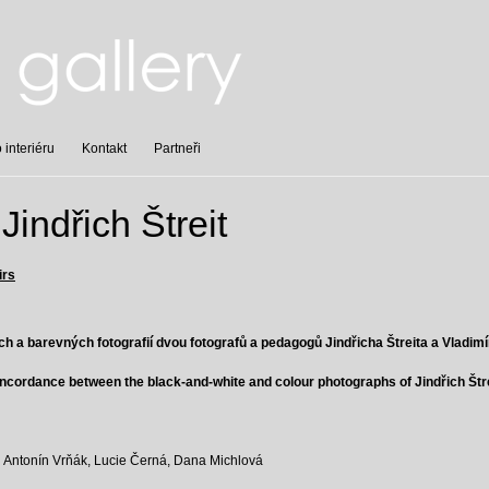
interiéru
Kontakt
Partneři
Jindřich Štreit
irs
h a barevných fotografií dvou fotografů a pedagogů Jindřicha Štreita a Vladimí
ncordance between the black-and-white and colour photographs of Jindřich Štre
n: Antonín Vrňák, Lucie Černá, Dana Michlová