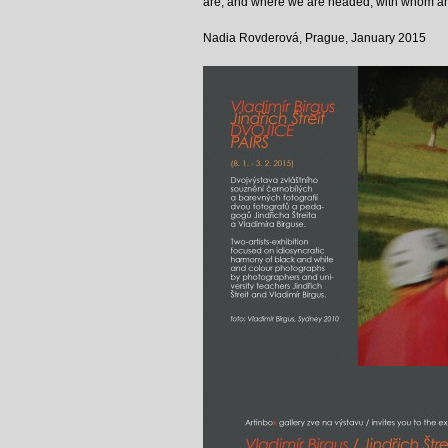
are, and where we are headed, with whom 
Nadia Rovderová, Prague, January 2015