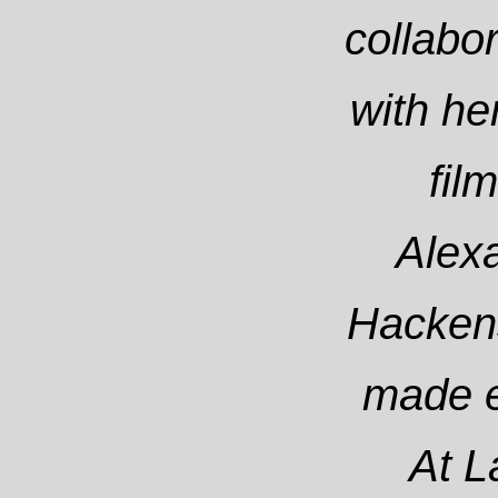
collabo
with he
fil
Alex
Hackens
made e
At 