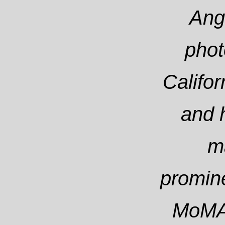
Ang
phot
Califo
and 
m
promine
MoMA 