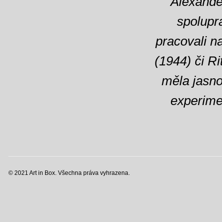
Alexand
spolupr
pracovali n
(1944) či
Ri
měla jasno
experime
© 2021 Art in Box. Všechna práva vyhrazena.