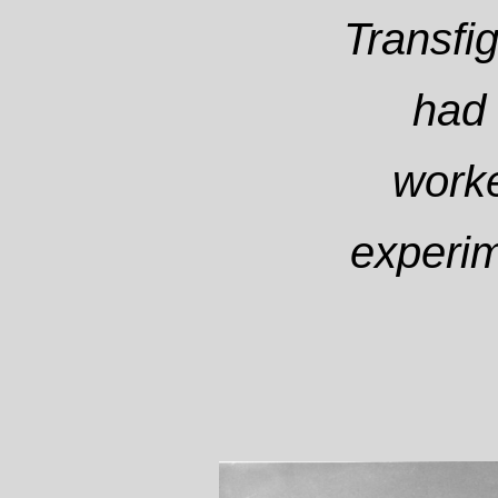
Transfi
had 
worke
experim