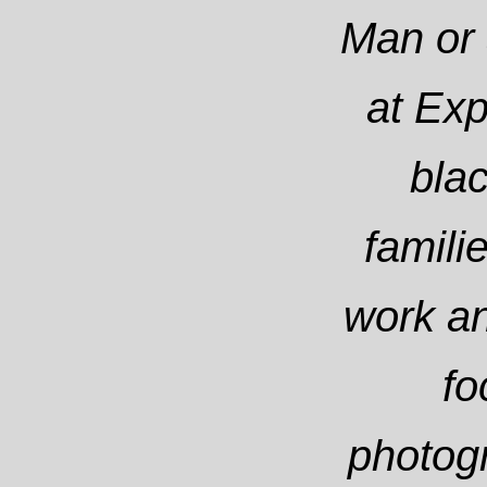
Man
or
at Exp
blac
famili
work an
fo
photogr