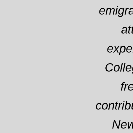
emigra
at
expe
Colle
fr
contrib
New