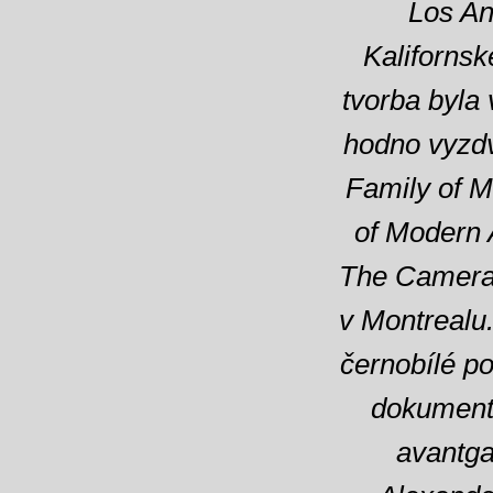
Los An
Kalifornsk
tvorba byla
hodno vyzd
Family of 
of Modern 
The Camera
v Montrealu.
černobílé po
dokumentá
avantg