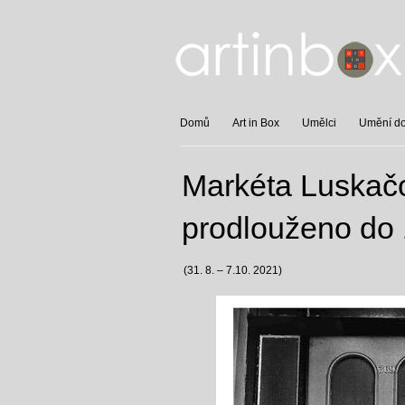
Domů
Art in Box
Umělci
Umění do 
Markéta Luskač
prodlouženo do 
(31. 8. – 7.10. 2021)