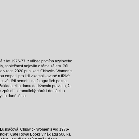
vé z let 1976-77, z vůbec prvního azylového
y, společnost nejevila o téma zájem. Půl
alo v roce 2020 publikaci Chiswick Women’s
u empatii pro lidi v komplikované a tíživé
tcové dětí nemohli na fotografiích poznat
í. Zakladatelka domu dodržovala pravidlo, že
wn způsobil dramatický nárůst domácího
ky na dané téma.
ta Luskačová, Chiswick Women’s Aid 1976-
století Cafe Royal Books v nákladu 500 ks.