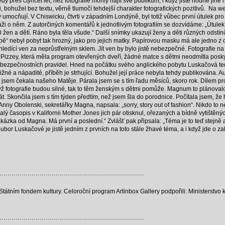
y přes čtyřicet let, než fotografie mohly najít své publikum, i když jistě hodně jiné
 bohužel bez textu, věrně tlumočí tehdejší charakter fotografických pozitivů. Na w
umocňují. V Chiswicku, čtvrti v západním Londýně, byl totiž vůbec první útulek pro 
rtáži o něm. Z autorčiných komentářů k jednotlivým fotografiím se dozvídáme: „Útulek 
 žen a dětí. Ráno byla těla všude.“ Další snímky ukazují ženy a děti různých odstínů
lupě“ nebyl pobyt tak hrozný, jako pro jejich matky. Papírovou masku má ale jedno z d
ledící ven za neprůstřelným sklem. Jít ven by bylo jistě nebezpečné. Fotografie 
 Pizzey, která měla program otevřených dveří, žádné matce s dětmi neodmítla posky
bezpečnostních pravidel. Hned na počátku svého anglického pobytu Luskačová ted
ýstižné a nápadité, příběh je strhující. Bohužel její práce nebyla tehdy publikována. A
jsem čekala našeho Matěje. Párala jsem se s tím řadu měsíců, skoro rok. Dílem pro
dyž fotografie budou silné, tak to těm ženským s dětmi pomůže. Magnum to plánoval
t. Skončila jsem s tím týden předtím, než jsem šla do porodnice. Počítala jsem, že
nny Obolenski, sekretářky Magna, napsala: „sorry, story out of fashion“. Nikdo to ne
malý časopis v Kalifornii Mother Jones jich pár otisknul, ořezaných a bídně vytištěnýc
kázka od Magna. Má první a poslední.“ Zvlášť pak připsala: „Téma je to teď stejně 
bor Luskačové je jistě jedním z prvních na toto stále žhavé téma, a i když jde o 
……………………………………………………………….
tním fondem kultury. Celoroční program Artinbox Gallery podpořili: Ministerstvo 
……………………………………………………………….