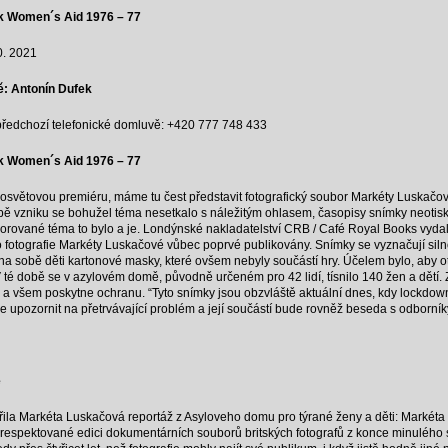
k Women´s Aid 1976 – 77
0. 2021
ě: Antonín Dufek
o předchozí telefonické domluvě: +420 777 748 433
k Women´s Aid 1976 – 77
losvětovou premiéru, máme tu čest představit fotografický soubor Markéty Luskačo
ě vzniku se bohužel téma nesetkalo s náležitým ohlasem, časopisy snímky neotiskl
ignorované téma to bylo a je. Londýnské nakladatelství CRB / Café Royal Books vyd
o fotografie Markéty Luskačové vůbec poprvé publikovány. Snímky se vyznačují silno
jí na sobě děti kartonové masky, které ovšem nebyly součástí hry. Účelem bylo, aby o
jí. V té době se v azylovém domě, původně určeném pro 42 lidí, tísnilo 140 žen a dět
i a všem poskytne ochranu. “Tyto snímky jsou obzvláště aktuální dnes, kdy lockdo
eme upozornit na přetrvávající problém a její součástí bude rovněž beseda s odborní
é
ořila Markéta Luskačová reportáž z Asyloveho domu pro týrané ženy a děti: Marké
 v respektované edici dokumentárních souborů britských fotografů z konce minulého 