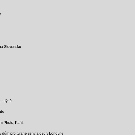
e
na Slovensku
Londýně
lds
 Photo, Paříž
 dům pro týrané ženy a děti v Londýně