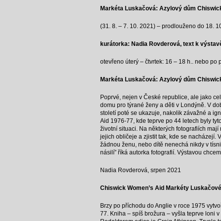
Markéta Luskačová: Azylový dům Chiswic
(31. 8. – 7. 10. 2021) – prodlouženo do 18. 1
kurátorka: Nadia Rovderová, text k výstav
otevřeno úterý – čtvrtek: 16 – 18 h.. nebo p
Markéta Luskačová: Azylový dům Chiswic
Poprvé, nejen v České republice, ale jako ce
domu pro týrané ženy a děti v Londýně. V dob
století poté se ukazuje, nakolik závažné a 
Aid 1976-77, kde teprve po 44 letech byly tyt
životní situaci. Na některých fotografiích ma
jejich obličeje a zjistit tak, kde se nacháze
žádnou ženu, nebo dítě nenechá nikdy v tísn
násilí” říká autorka fotografií. Výstavou chc
Nadia Rovderová, srpen 2021
Chiswick Women’s Aid Markéty Luskačov
Brzy po příchodu do Anglie v roce 1975 vytv
77. Kniha – spíš brožura – vyšla teprve loni