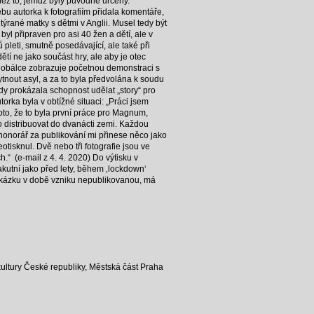
 než to, jemuž byly původně určeny.
ebu autorka k fotografiím přidala komentáře,
týrané matky s dětmi v Anglii. Musel tedy být
byl připraven pro asi 40 žen a dětí, ale v
 pleti, smutně posedávající, ale také při
ětí ne jako součást hry, ale aby je otec
na obálce zobrazuje početnou demonstraci s
tnout asyl, a za to byla předvolána k soudu
y prokázala schopnost udělat „story“ pro
utorka byla v obtížné situaci: „Práci jsem
to, že to byla první práce pro Magnum,
o distribuovat do dvanácti zemi. Každou
 honorář za publikování mi přinese něco jako
otisknul. Dvě nebo tři fotografie jsou ve
h.“ (e-mail z 4. 4. 2020) Do výtisku v
akutní jako před lety, během ‚lockdown‘
zakázku v době vzniku nepublikovanou, má
kultury České republiky, Městská část Praha