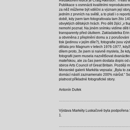
Redaktorem edice je Craig Atkinson. Trvalo ted
Publikace s osmnácti kvalitními reprodukcemi,
za něž můžeme být vděčni a význam její story 
jedním z prvních na světě, a to platí i o repo
době, kdy jsem tam fotografovala tam žilo 140
obvyklých dětských hrách. Pro děti žijící „v t
nemohl poznat. Na jiném snímku vidíme děti h
transparenty před útulkem. Zakladatelka Erin
a obviněna z přeplnění domu a z porušováni 
tisk (jedinou v jejím díle?), fotografie jsou v
dělala pro Magnum v letech 1976-1977, když 
dílem proto, že jsem si naivně myslela, že k
fotografii jsem musela nazvětšovat dvanáctkrá
mateřskou, ale za čas jsem dostala dopis od A
sbirce Arts Council of Great Britain. Později 
Moravské galerii Markéta vepsala: „Byla to za
domácí násilí zaznamenalo 200% nárůst.“ Sou
platnost příkladné fotografické story.
Antonín Dufek
……………………………………………………
Výstava Markéty Luskačové byla podpořena Stá
1.
……………………………………………………