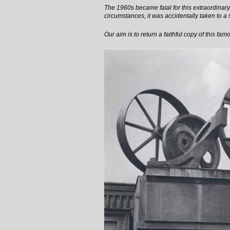
The 1960s became fatal for this extraordinar
circumstances, it was accidentally taken to a
Our aim is to return a faithful copy of this famo