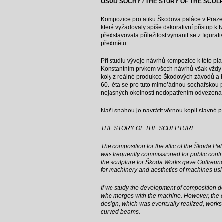
OSUD SOCHY / THE STORY OF THE SCUL
Kompozice pro atiku Škodova paláce v Praze (
které vyžadovaly spíše dekorativní přístup k
představovala příležitost vymanit se z figurati
předmětů.
Při studiu vývoje návrhů kompozice k této pla
Konstantním prvkem všech návrhů však vždy z
koly z reálné produkce Škodových závodů a h
60. léta se pro tuto mimořádnou sochařskou 
nejasných okolností nedopatřením odvezena d
Naší snahou je navrátit věrnou kopii slavné pl
THE STORY OF THE SCULPTURE
The composition for the attic of the Škoda Pal
was frequently commissioned for public contra
the sculpture for Škoda Works gave Gutfreund 
for machinery and aesthetics of machines usi
If we study the development of composition d
who merges with the machine. However, the co
design, which was eventually realized, works
curved beams.