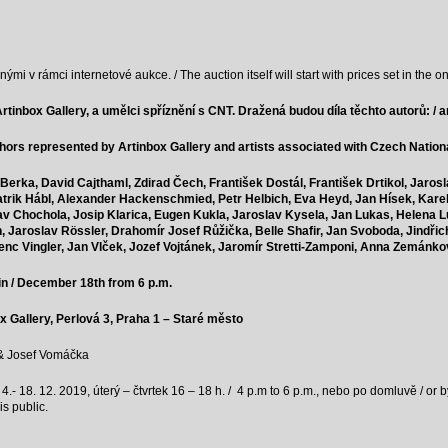
 v rámci internetové aukce. / The auction itself will start with prices set in the on
Artinbox Gallery, a umělci spříznění s CNT. Dražená budou díla těchto autorů: /
a
hors represented by Artinbox Gallery and artists associated with Czech Nationa
 Berka,
David Cajthaml,
Zdirad Čech,
František Dostál,
František Drtikol,
Jarosl
trik Hábl,
Alexander Hackenschmied,
Petr Helbich,
Eva Heyd,
Jan Hísek,
Karel
av Chochola,
Josip Klarica,
Eugen Kukla,
Jaroslav Kysela,
Jan Lukas,
Helena L
h,
Jaroslav Rössler,
Drahomír Josef Růžička,
Belle Shafir,
Jan Svoboda,
Jindřic
enc Vingler,
Jan Vlček,
Jozef Vojtánek,
Jaromír Stretti-Zamponi,
Anna Zemánko
in / December 18th from 6 p.m.
ox Gallery, Perlová 3, Praha 1 – Staré město
 & Josef Vomáčka
 4.- 18. 12. 2019, úterý – čtvrtek 16 – 18 h. / 4 p.m to 6 p.m., nebo po domluvě / or
is public.