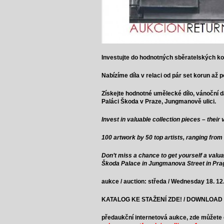
Investujte do hodnotných sběratelských k
Nabízíme díla v relaci od pár set korun až 
Získejte hodnotné umělecké dílo, vánoční dá
Paláci Škoda v Praze, Jungmanově ulici.
Invest in valuable collection pieces – their 
100 artwork by 50 top artists, ranging fro
Don’t miss a chance to get yourself a valuab
Škoda Palace in Jungmanova Street in Pra
aukce / auction: středa / Wednesday 18. 12.
KATALOG KE STAŽENÍ ZDE! / DOWNLOAD
předaukční internetová aukce, zde můžete on