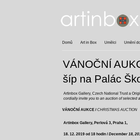
Domů
Art in Box
Umělci
Umění do 
VÁNOČNÍ AUKCE 
šíp na Palác Ško
Artinbox Gallery, Czech National Trust a Ori
cordially invite you to an auction of selected 
VÁNOČNÍ AUKCE /
CHRISTMAS AUCTION
Artinbox Gallery, Perlová 3, Praha 1,
18. 12. 2019 od 18 hodin /
December 18, 201