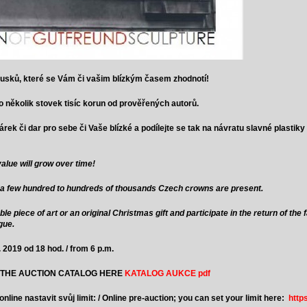
ousků, které se Vám či vašim blízkým časem zhodnotí!
po několik stovek tisíc korun od prověřených autorů.
rek či dar pro sebe či Vaše blízké a podílejte se tak na návratu slavné plastik
value will grow over time!
m a few hundred to hundreds of thousands Czech crowns are present.
le piece of art or an original Christmas gift and participate in the return of th
gue.
 2019 od 18 hod. / from 6 p.m.
 THE AUCTION CATALOG HERE
KATALOG AUKCE pdf
line nastavit svůj limit: / Online pre-auction; you can set your limit here:
http