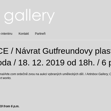
interiéru
Kontakt
Partneři
/ Návrat Gutfreundovy plast
da / 18. 12. 2019 od 18h. / 6 
ginalArte.com srdečně zvou na aukci vybraných uměleckých děl. /
Artinbox Gallery, 
art works.
9 from 6 p.m.