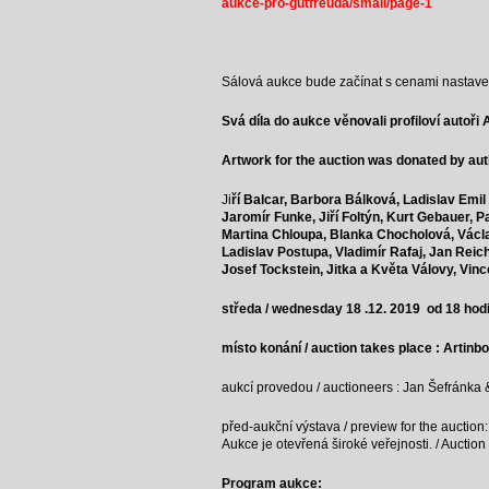
aukce-pro-gutfreuda/small/page-1
Sálová aukce bude začínat s cenami nastavenými
Svá díla do aukce věnovali profiloví autoři 
Artwork for the auction was donated by aut
Ji
ří Balcar,
Barbora Bálková,
Ladislav Emil
Jaromír Funke,
Jiří Foltýn,
Kurt Gebauer,
Pa
Martina Chloupa,
Blanka Chocholová,
Václ
Ladislav Postupa,
Vladimír Rafaj,
Jan Reic
Josef Tockstein,
Jitka a Květa Válovy,
Vinc
středa / wednesday 18 .12. 2019 od 18 hod
místo konání / auction takes place : Artinb
aukcí provedou / auctioneers : Jan Šefránka
před-aukční výstava / preview for the auction:
Aukce je otevřená široké veřejnosti. / Auction 
Program aukce: