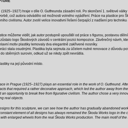
PTURE
1925–1927) hraje v díle O. Gutfreunda zásadní roli. Po skončení 1. světové války
 tvorbě, což autora odvádělo od možnosti volného vyjádření. Práce na plastice pro
vního civilismu. Autor zvolil velice inovativní řešení čerpající z nadšení pro techniku 
stice můžeme vidět, jak autor postupně upouštěl od práce s figurou, postavou dělník
ůstalo logo Škodových závodů v centrální pozici kompozice. Závěrečný návrh, kter
lavní motiv plastiky lemovaly dva elegantně zakřivené nosníky.
práci stala osudnými. Plastika byla sejmuta za účelem nutné renovace z důvodu po
o sběrných surovin, odkud už se nikdy zpět nevrátila.
astiky na její původní místo.
ace in Prague (1925–1927) plays an essential role in the work of O. Gutfreund. After
cts that required a rather decorative approach, which led the author away from the 
an opportunity to break free from figurative civilism. The author chose a very inno
ng real objects.
esigns for this sculpture, we can see how the author has gradually abandoned work 
nstant element of all designs has always remained the Škoda Works logo in the cen
 with enlarged wheels from the real Škoda Works production. The main motif of the 