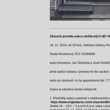
………………………………………………………
Závazná pravidla aukce uměleckých děl / N
18. 12. 2019, od 18 hod., Artinbox Gallery, P
Nadia Rovderová, IČO: 61086886
aukcí provedou: Jan Šefránka a Josef Vomá
před-aukční výstava / preview for the auction: 
nebo po domluvě / or by appointment (tel. 7
Aukce je otevřená široké veřejnosti.
1. Předměty aukce uvedené v elektronickém k
https://www.originalarte.com/cs/auction/8
čtvrtek 16 – 18 h. / 4 p.m to 6 p.m. nebo v j