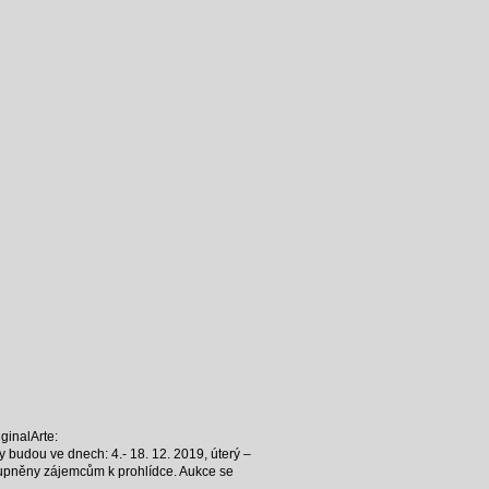
iginalArte:
 budou ve dnech: 4.- 18. 12. 2019, úterý –
ístupněny zájemcům k prohlídce. Aukce se