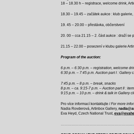
18 – 18.30 h – registrace, welcome drink, Art
18.30 – 19.45 – začátek aukce : klub galerie, 
19. 45 – 20.00 – přestávka, občerstvení
20. 00 – cca 21.15 – 2. část aukce : draží se 
21.15 – 22.00 – posezení v klubu galerie Art
Program of the auction:
6 p.m. – 6:30 p.m. – registration, welcome dri
6:30 p.m. – 7:45 p.m. Auction part I : Gallery 
7:45 p.m. – 8 p.m. – break, snacks
8 p.m. – ca. 9:15-7 p.m. – Auction part II : it
9:15 p.m. – 10 p.m. – drink & talk in Gallery c
Pro více informací kontaktujte /
For more infor
Nadia Rovderová, Artinbox Gallery,
nadia@ar
Eva Heyd, Czech National Trust,
eva@evahe
………………………………………………………