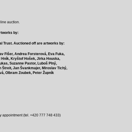
line auction.
rtworks by:
l Trust.
Auctioned off are artworks by:
av Fišer,
Andrea Forsterová,
Eva Fuka,
 Hník,
Kryštof Hošek,
Jirka Houska,
ukas,
Suzanne Pastor,
Luboš Plný,
h Štreit,
Jan Švankmajer,
Miroslav Tichý,
vá,
Olbram Zoubek,
Peter Župník
 by appointment (tel. +420 777 748 433)