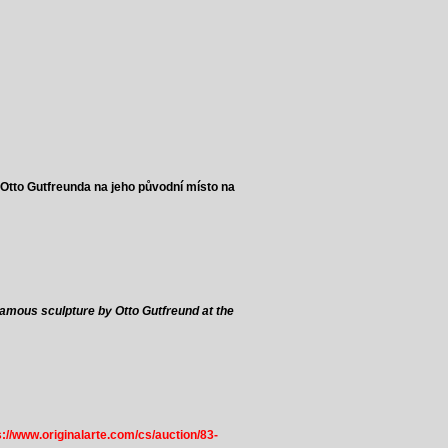
y Otto Gutfreunda na jeho původní místo na
e famous sculpture by Otto Gutfreund at the
s://www.originalarte.com/cs/auction/83-