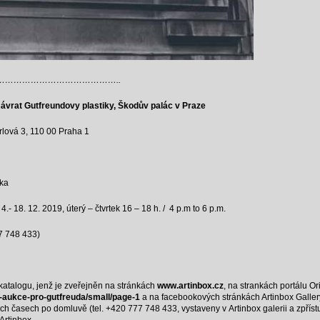
…………………………………..
ávrat Gutfreundovy plastiky, Škodův palác v Praze
erlová 3, 110 00 Praha 1
čka
4.- 18. 12. 2019, úterý – čtvrtek 16 – 18 h. / 4 p.m to 6 p.m.
77 748 433)
atalogu, jenž je zveřejněn na stránkách
www.artinbox.cz
, na strankách portálu Or
3-aukce-pro-gutfreuda/small/page-1
a na facebookových stránkách Artinbox Gallery
iných časech po domluvě (tel. +420 777 748 433, vystaveny v Artinbox galerii a zpř