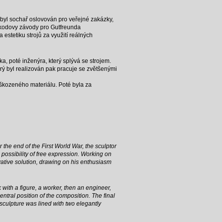
 byl sochař oslovován pro veřejné zakázky,
 Škodovy závody pro Gutfreunda
a estetiku strojů za využití reálných
a, poté inženýra, který splývá se strojem.
ý byl realizován pak pracuje se zvětšenými
škozeného materiálu. Poté byla za
 the end of the First World War, the sculptor
possibility of free expression. Working on
vative solution, drawing on his enthusiasm
with a figure, a worker, then an engineer,
tral position of the composition. The final
sculpture was lined with two elegantly