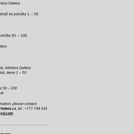
inbox Gallery
draží se položky 1. – 50.
položky 50. – 100.
inbox
nk, Artinbox Gallery
club, items 1 – 50
ems 50 – 100
lub
mation, please contact:
tinbox.cz
, tel.: +777 748 433
yd.com
………………………………..