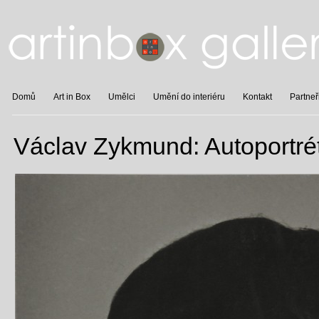
Domů
Art in Box
Umělci
Umění do interiéru
Kontakt
Partneř
Václav Zykmund: Autoportré