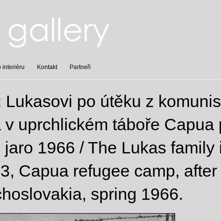
interiéru
Kontakt
Partneři
: Lukasovi po útěku z komunis
v uprchlickém táboře Capua p
 jaro 1966 / The Lukas family i
3, Capua refugee camp, after 
oslovakia, spring 1966.