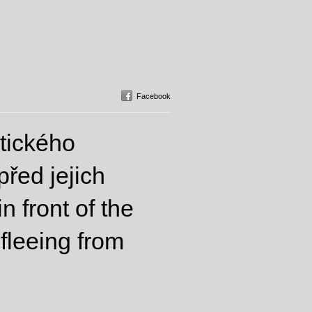
Facebook
tického
řed jejich
n front of the
fleeing from