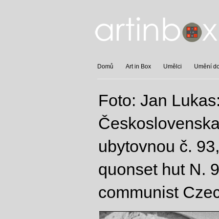
Domů
Art in Box
Umělci
Umění do 
Foto: Jan Lukas
Československa 
ubytovnou č. 93,
quonset hut N. 9
communist Czech