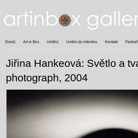
Domů
Art in Box
Umělci
Umění do interiéru
Kontakt
Partneř
Jiřina Hankeová: Světlo a tv
photograph, 2004