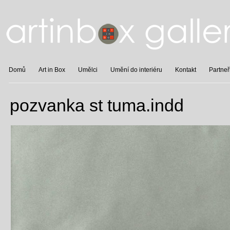
Domů
Art in Box
Umělci
Umění do interiéru
Kontakt
Partneř
pozvanka st tuma.indd