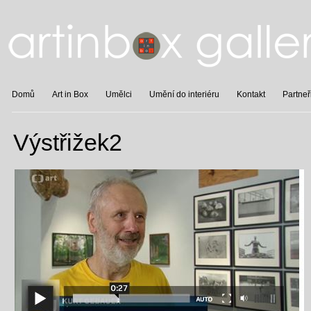
Domů
Art in Box
Umělci
Umění do interiéru
Kontakt
Partneř
Výstřižek2